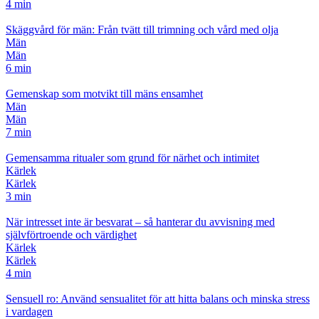
4 min
Skäggvård för män: Från tvätt till trimning och vård med olja
Män
Män
6 min
Gemenskap som motvikt till mäns ensamhet
Män
Män
7 min
Gemensamma ritualer som grund för närhet och intimitet
Kärlek
Kärlek
3 min
När intresset inte är besvarat – så hanterar du avvisning med
självförtroende och värdighet
Kärlek
Kärlek
4 min
Sensuell ro: Använd sensualitet för att hitta balans och minska stress
i vardagen