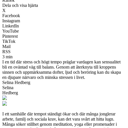
Kärlek
Dela och visa hjärta
X
Facebook
Instagram
LinkedIn
YouTube
Pinterest
TikTok
Mail
RSS
3 min
I en tid där stress och högt tempo präglar vardagen kan sensualitet
bli en oväntad väg till balans. Genom att återknyta till kroppens
sinnen och uppmärksamma dofter, ljud och beröring kan du skapa
en djupare närvaro och minska stressen i livet.
Selina Hedberg
Selina
Hedberg
I ett samhälle där tempot ständigt ökar och där många jonglerar
arbete, familj och sociala krav, kan det vara svårt att hitta lugn.
Många söker stillhet genom meditation, yoga eller promenader i