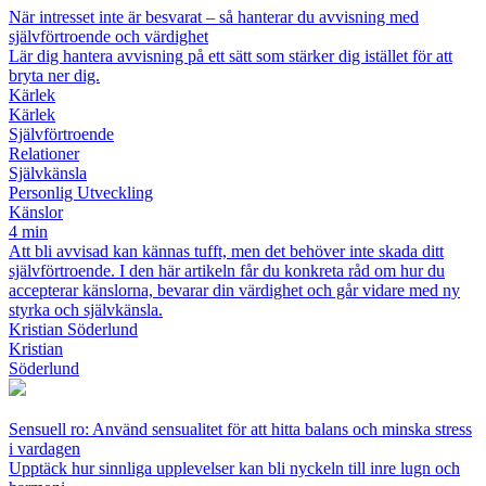
När intresset inte är besvarat – så hanterar du avvisning med
självförtroende och värdighet
Lär dig hantera avvisning på ett sätt som stärker dig istället för att
bryta ner dig.
Kärlek
Kärlek
Självförtroende
Relationer
Självkänsla
Personlig Utveckling
Känslor
4 min
Att bli avvisad kan kännas tufft, men det behöver inte skada ditt
självförtroende. I den här artikeln får du konkreta råd om hur du
accepterar känslorna, bevarar din värdighet och går vidare med ny
styrka och självkänsla.
Kristian Söderlund
Kristian
Söderlund
Sensuell ro: Använd sensualitet för att hitta balans och minska stress
i vardagen
Upptäck hur sinnliga upplevelser kan bli nyckeln till inre lugn och