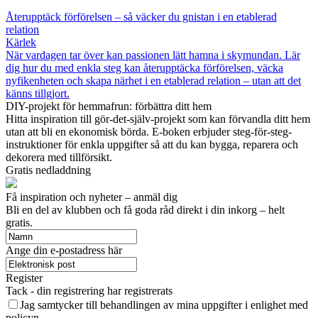
Återupptäck förförelsen – så väcker du gnistan i en etablerad
relation
Kärlek
När vardagen tar över kan passionen lätt hamna i skymundan. Lär
dig hur du med enkla steg kan återupptäcka förförelsen, väcka
nyfikenheten och skapa närhet i en etablerad relation – utan att det
känns tillgjort.
DIY-projekt för hemmafrun: förbättra ditt hem
Hitta inspiration till gör-det-själv-projekt som kan förvandla ditt hem
utan att bli en ekonomisk börda. E-boken erbjuder steg-för-steg-
instruktioner för enkla uppgifter så att du kan bygga, reparera och
dekorera med tillförsikt.
Gratis nedladdning
Få inspiration och nyheter – anmäl dig
Bli en del av klubben och få goda råd direkt i din inkorg – helt
gratis.
Ange din e-postadress här
Register
Tack - din registrering har registrerats
Jag samtycker till behandlingen av mina uppgifter i enlighet med
policyn.