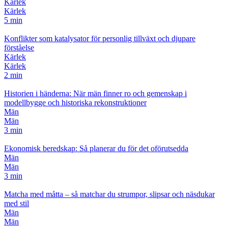
Kärlek
Kärlek
5 min
Konflikter som katalysator för personlig tillväxt och djupare
förståelse
Kärlek
Kärlek
2 min
Historien i händerna: När män finner ro och gemenskap i
modellbygge och historiska rekonstruktioner
Män
Män
3 min
Ekonomisk beredskap: Så planerar du för det oförutsedda
Män
Män
3 min
Matcha med måtta – så matchar du strumpor, slipsar och näsdukar
med stil
Män
Män