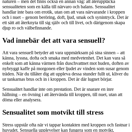
naturen – men det finns också en annan väg: att återupptäcka
sensualiteten som en källa till närvaro och balans. Sensualitet
handlar inte bara om erotik, utan om att vara närvarande i kroppen
och i nuet – genom beröring, doft, ljud, smak och synintryck. Det är
ett sätt att återknyta till sig själv och till livet, och därigenom skapa
djup ro och välbefinnande.
Vad innebär det att vara sensuell?
Att vara sensuell betyder att vara uppmärksam på sina sinnen – att
känna, lyssna, dofta och smaka med medvetenhet. Det kan vara så
enkelt som att känna värmen från duschvattnet mot huden, doften av
nybryggt kaffe på morgonen eller ljudet av vinden som susar genom
träden. När du tillåter dig att uppleva dessa stunder fullt ut, kliver du
ur tankarnas brus och in i kroppen. Det är där lugnet börjar.
Sensualitet handlar inte om prestation. Det är snarare en inre
hållning – en övning i att återvända till kroppen, till nuet, utan att
döma eller analysera.
Sensualitet som motvikt till stress
Stress uppstår ofta när vi tappar kontakten med kroppen och fastnar i
huvudet. Sensuella upplevelser kan fungera som en motvikt,