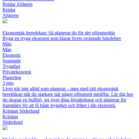
Reidar Ahlgren
Reidar
Ahlgren
Ekonomisk beredskap: Så planerar du för det oförutsedda
Bygg en trygg ekonomi som klarar livets oväntade händelser
Män
Män
Ekonomi
Sparande
Trygghet
Privatekonomi
Planering
3 min
Livet går inte alltid som planerat – men med rätt ekonomisk
beredskap står du starkare när något oförutsett inträffar. Lär dig hur
du skapar en buffert, ser över dina försäkringar och planerar för
framtiden för att få både trygghet och frihet i din ekonomi.
Kristian Söderlund
Kristian
Söderlund