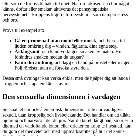
eftersom de för oss tillbaka till nuet. När du fokuserar på hur något
känns, doftar eller smakar, aktiveras det parasympatiska
nervsystemet – kroppens lugn-och-ro-system – som dämpar stress
och oro.
Prova till exempel att:
Gå en promenad utan mobil eller musik
, och lyssna till
ljuden omkring dig – vinden, fåglarna, dina egna steg.
Ät långsamt
, och känn verkligen smaken av maten. Hur
förändras smaken medan du tuggar?
Känn din andning
, och lägg en hand på bröstet eller magen.
Följ rörelsen utan att försöka styra den.
Dessa små övningar kan verka enkla, men de hjälper dig att landa i
kroppen och skapa en känsla av ro.
Den sensuella dimensionen i vardagen
Sensualitet har också en erotisk dimension – inte nödvändigtvis
sexuell, utan kroppslig och livsbejakande. Det handlar om att tillåta
njutning och närvaro i det du gör. När du tar ett långt bad, smörjer in
dig med en väldoftande lotion eller dricker en kopp te i tystnad, kan
du göra det medvetet och med uppmärksamhet på hur det känns.