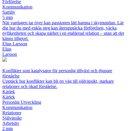
Förförelse
Kommunikation
Samliv
5 min
När vardagen tar över kan passionen lätt hamna i skymundan. Lär
dig hur du med enkla steg kan återupptäcka förförelsen, väcka
nyfikenheten och skapa närhet i en etablerad relation – utan att det
känns tillgjort.
Elias Larsson
Elias
Larsson
Konflikter som katalysator för personlig tillväxt och djupare
förståelse
Upptäck hur konflikter kan bli en väg till självinsikt, starkare
relationer och ökad förståelse.
Kärlek
Kärlek
Personlig Utveckling
Kommunikation
Relationer
Självinsikt
Arbetsliv
2 min