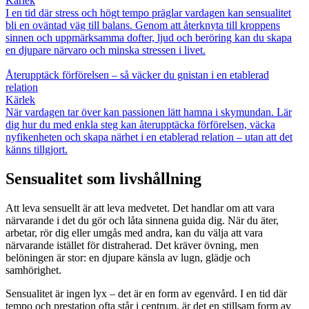
Kärlek
I en tid där stress och högt tempo präglar vardagen kan sensualitet
bli en oväntad väg till balans. Genom att återknyta till kroppens
sinnen och uppmärksamma dofter, ljud och beröring kan du skapa
en djupare närvaro och minska stressen i livet.
Återupptäck förförelsen – så väcker du gnistan i en etablerad
relation
Kärlek
När vardagen tar över kan passionen lätt hamna i skymundan. Lär
dig hur du med enkla steg kan återupptäcka förförelsen, väcka
nyfikenheten och skapa närhet i en etablerad relation – utan att det
känns tillgjort.
Sensualitet som livshållning
Att leva sensuellt är att leva medvetet. Det handlar om att vara
närvarande i det du gör och låta sinnena guida dig. När du äter,
arbetar, rör dig eller umgås med andra, kan du välja att vara
närvarande istället för distraherad. Det kräver övning, men
belöningen är stor: en djupare känsla av lugn, glädje och
samhörighet.
Sensualitet är ingen lyx – det är en form av egenvård. I en tid där
tempo och prestation ofta står i centrum, är det en stillsam form av