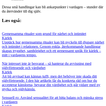
Dessa små handlingar kan bli ankarpunkter i vardagen – stunder där
du återvänder till dig själv.
Læs også:
Gemensamma ritualer som grund för närhet och intimitet
Kärlek
Upptäck hur gemensamma ritualer kan bli nyckeln till djupare närhet
och intimitet i relationen. Genom enkla, återkommande handlingar
skapas trygghet, samhörighet och ett gemensamt språk för kärlek –
mitt i vardagens tempo.
När intresset inte är besvarat – så hanterar du avvisning med
självförtroende och värdighet
Kärlek
Att bli avvisad kan kännas tufft, men det behöver inte skada ditt
självförtroende. I den här artikeln får du konkreta råd om hur du
accepterar känslorna, bevarar din värdighet och går vidare med ny
styrka och självkänsla.
Sensuell ro: Använd sensualitet för att hitta balans och minska stress
i vardagen