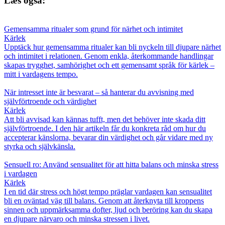
Læs også:
Gemensamma ritualer som grund för närhet och intimitet
Kärlek
Upptäck hur gemensamma ritualer kan bli nyckeln till djupare närhet
och intimitet i relationen. Genom enkla, återkommande handlingar
skapas trygghet, samhörighet och ett gemensamt språk för kärlek –
mitt i vardagens tempo.
När intresset inte är besvarat – så hanterar du avvisning med
självförtroende och värdighet
Kärlek
Att bli avvisad kan kännas tufft, men det behöver inte skada ditt
självförtroende. I den här artikeln får du konkreta råd om hur du
accepterar känslorna, bevarar din värdighet och går vidare med ny
styrka och självkänsla.
Sensuell ro: Använd sensualitet för att hitta balans och minska stress
i vardagen
Kärlek
I en tid där stress och högt tempo präglar vardagen kan sensualitet
bli en oväntad väg till balans. Genom att återknyta till kroppens
sinnen och uppmärksamma dofter, ljud och beröring kan du skapa
en djupare närvaro och minska stressen i livet.