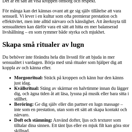
Det är ett sätt att visa kroppen omsorg och respekt.
För många kan det kännas ovant att ge sig själv tillåtelse att vara
sensuell. Vi lever i en kultur som ofta premierar prestation och
effektivitet, men inte alltid närvaro och känslighet. Att återknyta till
sensualiteten kan därför vara ett sätt att hitta en mer balanserad
livshållning – en som rymmer både styrka och mjukhet.
Skapa små ritualer av lugn
Du behöver inte förändra hela din livsstil för att bjuda in mer
sensualitet i vardagen. Börja med små ritualer som hjälper dig att
koppla av och känna efter.
Morgonritual:
Sträck på kroppen och känn hur den känns
just idag.
Kvällsritual:
Stäng av skärmar en halvtimme innan du lägger
dig, och ägna tiden åt att läsa, lyssna på musik eller bara sitta i
stillhet.
Beröring:
Ge dig själv eller din partner en lugn massage –
inte som en prestation, utan som ett sätt att skapa kontakt och
närvaro.
Doft och stämning:
Använd dofter, ljus och texturer som
tilltalar dina sinnen. Ett tänt ljus eller en mjuk filt kan göra stor
skillnad.