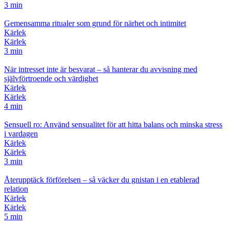
3 min
Gemensamma ritualer som grund för närhet och intimitet
Kärlek
Kärlek
3 min
När intresset inte är besvarat – så hanterar du avvisning med
självförtroende och värdighet
Kärlek
Kärlek
4 min
Sensuell ro: Använd sensualitet för att hitta balans och minska stress
i vardagen
Kärlek
Kärlek
3 min
Återupptäck förförelsen – så väcker du gnistan i en etablerad
relation
Kärlek
Kärlek
5 min