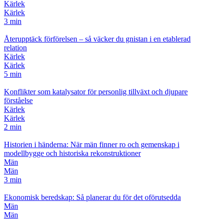
Kärlek
Kärlek
3 min
Återupptäck förförelsen – så väcker du gnistan i en etablerad
relation
Kärlek
Kärlek
5 min
Konflikter som katalysator för personlig tillväxt och djupare
förståelse
Kärlek
Kärlek
2 min
Historien i händerna: När män finner ro och gemenskap i
modellbygge och historiska rekonstruktioner
Män
Män
3 min
Ekonomisk beredskap: Så planerar du för det oförutsedda
Män
Män