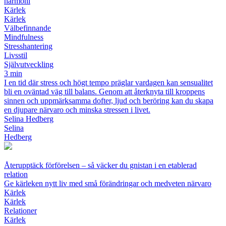
harmoni
Kärlek
Kärlek
Välbefinnande
Mindfulness
Stresshantering
Livsstil
Självutveckling
3 min
I en tid där stress och högt tempo präglar vardagen kan sensualitet
bli en oväntad väg till balans. Genom att återknyta till kroppens
sinnen och uppmärksamma dofter, ljud och beröring kan du skapa
en djupare närvaro och minska stressen i livet.
Selina Hedberg
Selina
Hedberg
Återupptäck förförelsen – så väcker du gnistan i en etablerad
relation
Ge kärleken nytt liv med små förändringar och medveten närvaro
Kärlek
Kärlek
Relationer
Kärlek