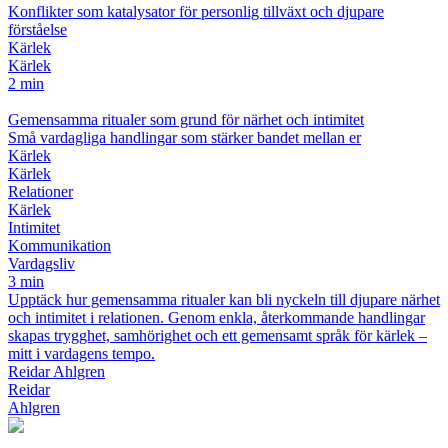
Konflikter som katalysator för personlig tillväxt och djupare
förståelse
Kärlek
Kärlek
2 min
Gemensamma ritualer som grund för närhet och intimitet
Små vardagliga handlingar som stärker bandet mellan er
Kärlek
Kärlek
Relationer
Kärlek
Intimitet
Kommunikation
Vardagsliv
3 min
Upptäck hur gemensamma ritualer kan bli nyckeln till djupare närhet
och intimitet i relationen. Genom enkla, återkommande handlingar
skapas trygghet, samhörighet och ett gemensamt språk för kärlek –
mitt i vardagens tempo.
Reidar Ahlgren
Reidar
Ahlgren