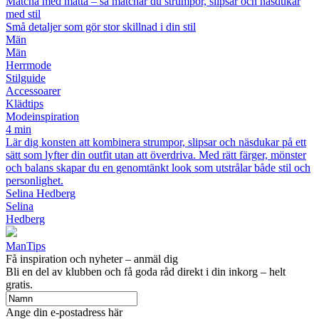
Matcha med måtta – så matchar du strumpor, slipsar och näsdukar
med stil
Små detaljer som gör stor skillnad i din stil
Män
Män
Herrmode
Stilguide
Accessoarer
Klädtips
Modeinspiration
4 min
Lär dig konsten att kombinera strumpor, slipsar och näsdukar på ett
sätt som lyfter din outfit utan att överdriva. Med rätt färger, mönster
och balans skapar du en genomtänkt look som utstrålar både stil och
personlighet.
Selina Hedberg
Selina
Hedberg
ManTips
Få inspiration och nyheter – anmäl dig
Bli en del av klubben och få goda råd direkt i din inkorg – helt
gratis.
Ange din e-postadress här