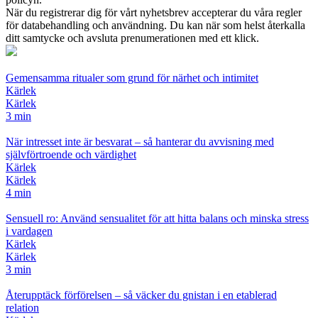
När du registrerar dig för vårt nyhetsbrev accepterar du våra regler
för databehandling och användning. Du kan när som helst återkalla
ditt samtycke och avsluta prenumerationen med ett klick.
Gemensamma ritualer som grund för närhet och intimitet
Kärlek
Kärlek
3 min
När intresset inte är besvarat – så hanterar du avvisning med
självförtroende och värdighet
Kärlek
Kärlek
4 min
Sensuell ro: Använd sensualitet för att hitta balans och minska stress
i vardagen
Kärlek
Kärlek
3 min
Återupptäck förförelsen – så väcker du gnistan i en etablerad
relation