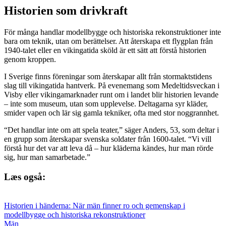
Historien som drivkraft
För många handlar modellbygge och historiska rekonstruktioner inte
bara om teknik, utan om berättelser. Att återskapa ett flygplan från
1940-talet eller en vikingatida sköld är ett sätt att förstå historien
genom kroppen.
I Sverige finns föreningar som återskapar allt från stormaktstidens
slag till vikingatida hantverk. På evenemang som Medeltidsveckan i
Visby eller vikingamarknader runt om i landet blir historien levande
– inte som museum, utan som upplevelse. Deltagarna syr kläder,
smider vapen och lär sig gamla tekniker, ofta med stor noggrannhet.
“Det handlar inte om att spela teater,” säger Anders, 53, som deltar i
en grupp som återskapar svenska soldater från 1600-talet. “Vi vill
förstå hur det var att leva då – hur kläderna kändes, hur man rörde
sig, hur man samarbetade.”
Læs også:
Historien i händerna: När män finner ro och gemenskap i
modellbygge och historiska rekonstruktioner
Män