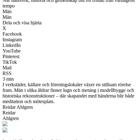
När hantverk, historia och gemenskap blir en fristad från vardagens
tempo
Män
Män
Dela och visa hjärta
X
Facebook
Instagram
LinkedIn
YouTube
Pinterest
TikTok
Mail
RSS
3 min
I verkstäder, källare och föreningslokaler växer en stillsam rörelse
fram. Män i olika åldrar finner lugn och mening i modellbygge och
historiska rekonstruktioner – där skapandet med händerna blir både
meditation och mötesplats.
Reidar Ahlgren
Reidar
Ahlgren