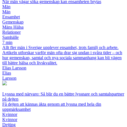
När män vågar söka gemenskap kan ensamheten brytas
Män
Män
Ensamhet
Gemenskap
Mäns Hälsa
Relationer
Samhälle
7 min
Allt fler män i Sverige upplever ensamhet, trots familj och arbete.
Artikeln utforskar varför män ofta drar sig undan i svåra tider – och
hur gemenskap, samtal och nya sociala sammanhang kan bli vägen
till bättre hälsa och livskvalitet.
Elias Larsson
Elias
Larsson
Lyssna med närvaro: Så blir du en bättre lyssnare och samtalspartner
på dejten
Få dejten att kännas äkta genom att lyssna med hela din
uppmärksamhet
Kvinnor
Kvinnor
Dejting