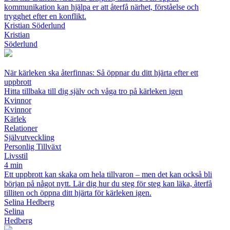
kommunikation kan hjälpa er att återfå närhet, förståelse och
trygghet efter en konflikt.
Kristian Söderlund
Kristian
Söderlund
När kärleken ska återfinnas: Så öppnar du ditt hjärta efter ett
uppbrott
Hitta tillbaka till dig själv och våga tro på kärleken igen
Kvinnor
Kvinnor
Kärlek
Relationer
Självutveckling
Personlig Tillväxt
Livsstil
4 min
Ett uppbrott kan skaka om hela tillvaron – men det kan också bli
början på något nytt. Lär dig hur du steg för steg kan läka, återfå
tilliten och öppna ditt hjärta för kärleken igen.
Selina Hedberg
Selina
Hedberg