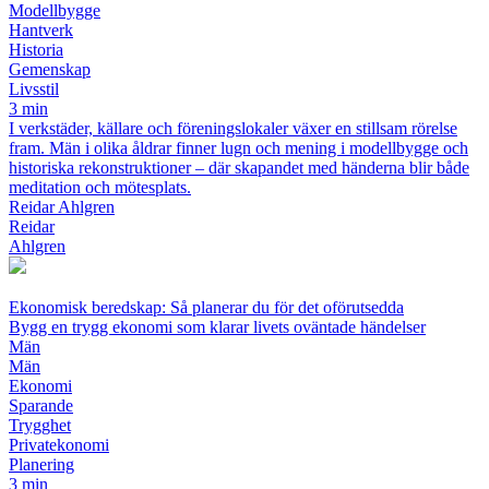
Modellbygge
Hantverk
Historia
Gemenskap
Livsstil
3 min
I verkstäder, källare och föreningslokaler växer en stillsam rörelse
fram. Män i olika åldrar finner lugn och mening i modellbygge och
historiska rekonstruktioner – där skapandet med händerna blir både
meditation och mötesplats.
Reidar Ahlgren
Reidar
Ahlgren
Ekonomisk beredskap: Så planerar du för det oförutsedda
Bygg en trygg ekonomi som klarar livets oväntade händelser
Män
Män
Ekonomi
Sparande
Trygghet
Privatekonomi
Planering
3 min