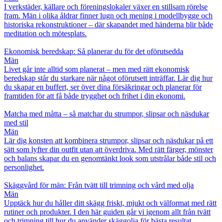
I verkstäder, källare och föreningslokaler växer en stillsam rörelse
fram. Män i olika åldrar finner lugn och mening i modellbygge och
historiska rekonstruktioner – där skapandet med händerna blir både
meditation och mötesplats.
Ekonomisk beredskap: Så planerar du för det oförutsedda
Män
Livet går inte alltid som planerat – men med rätt ekonomisk
beredskap står du starkare när något oförutsett inträffar. Lär dig hur
du skapar en buffert, ser över dina försäkringar och planerar för
framtiden för att få både trygghet och frihet i din ekonomi.
Matcha med måtta – så matchar du strumpor, slipsar och näsdukar
med stil
Män
Lär dig konsten att kombinera strumpor, slipsar och näsdukar på ett
sätt som lyfter din outfit utan att överdriva. Med rätt färger, mönster
och balans skapar du en genomtänkt look som utstrålar både stil och
personlighet.
Skäggvård för män: Från tvätt till trimning och vård med olja
Män
Upptäck hur du håller ditt skägg friskt, mjukt och välformat med rätt
rutiner och produkter. I den här guiden går vi igenom allt från tvätt
och trimning till hur du använder skäggolja för bästa resultat.