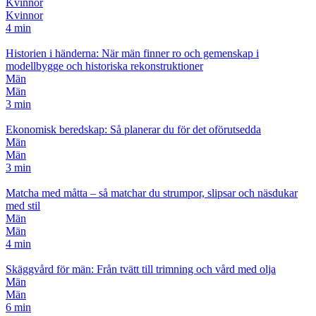
Kvinnor
Kvinnor
4 min
Historien i händerna: När män finner ro och gemenskap i
modellbygge och historiska rekonstruktioner
Män
Män
3 min
Ekonomisk beredskap: Så planerar du för det oförutsedda
Män
Män
3 min
Matcha med måtta – så matchar du strumpor, slipsar och näsdukar
med stil
Män
Män
4 min
Skäggvård för män: Från tvätt till trimning och vård med olja
Män
Män
6 min