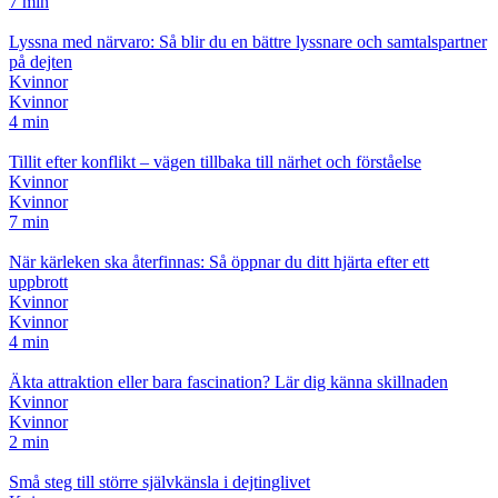
7 min
Lyssna med närvaro: Så blir du en bättre lyssnare och samtalspartner
på dejten
Kvinnor
Kvinnor
4 min
Tillit efter konflikt – vägen tillbaka till närhet och förståelse
Kvinnor
Kvinnor
7 min
När kärleken ska återfinnas: Så öppnar du ditt hjärta efter ett
uppbrott
Kvinnor
Kvinnor
4 min
Äkta attraktion eller bara fascination? Lär dig känna skillnaden
Kvinnor
Kvinnor
2 min
Små steg till större självkänsla i dejtinglivet