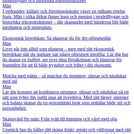
modellbygge och historiska rekonstruktioner
Män
I verkstäder, källare och föreningslokaler växer en stillsam rörelse
fram. Män i olika åldrar finner lugn och mening i modellbygge och
historiska rekonstruktioner – där skapandet med händerna blir både
meditation och mötesplats.
Ekonomisk beredskap: Så planerar du för det oförutsedda
Män
Livet går inte alltid som planerat – men med rätt ekonomisk
beredskap står du starkare när något oförutsett inträffar. Lär dig hur
du skapar en buffert, ser över dina försäkringar och planerar för
framtiden för att få både trygghet och frihet i din ekonomi.
Matcha med måtta – så matchar du strumpor, slipsar och näsdukar
med stil
Män
Lär dig konsten att kombinera strumpor, slipsar och näsdukar på ett
sätt som lyfter din outfit utan att överdriva. Med rätt färger, mönster
och balans skapar du en genomtänkt look som utstrålar både stil och
personlighet.
Skäggvård för män: Från tvätt till trimning och vård med olja
Män
Upptäck hur du håller ditt skägg friskt, mjukt och välformat med rätt