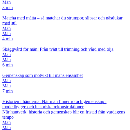
Män
3 min
Matcha med måtta – så matchar du strumpor, slipsar och näsdukar
med stil
Män
Män
4 min
Skäggvård för män: Från tvätt till trimning och vård med olja
Män
Män
6 min
Gemenskap som motvikt till mäns ensamhet
Män
Män
7 min
Historien i händerna: När män finner ro och gemenskap i
modellbygge och historiska rekonstruktioner
När hantverk, historia och gemenskap blir en fristad från vardagens
tempo
Män
Män