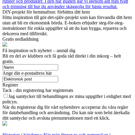
rutiner och produkter. I den här guiden går vi igenom allt från tvätt
och trimning till hur du använder skäggolja för bästa resultat.
DIY-projekt för hemmafrun: förbättra ditt hem
Hitta inspiration till gör-det-själv-projekt som kan förvandla ditt hem
utan att bli en ekonomisk börda. E-boken erbjuder steg-för-steg-
instruktioner för enkla uppgifter så att du kan bygga, reparera och
dekorera med tillförsikt.
Gratis nedladdning
Få inspiration och nyheter – anmäl dig
Bli en del av klubben och få goda råd direkt i din inkorg – helt
gratis.
Ange din e-postadress här
Register
Tack - din registrering har registrerats
Jag samtycker till behandlingen av mina uppgifter i enlighet med
policyn.
När du registrerar dig för vårt nyhetsbrev accepterar du våra regler
för databehandling och användning. Du kan när som helst återkalla
ditt samtycke och avsluta prenumerationen med ett klick.
Historien i händerna: När män finner ro och gemenskap i