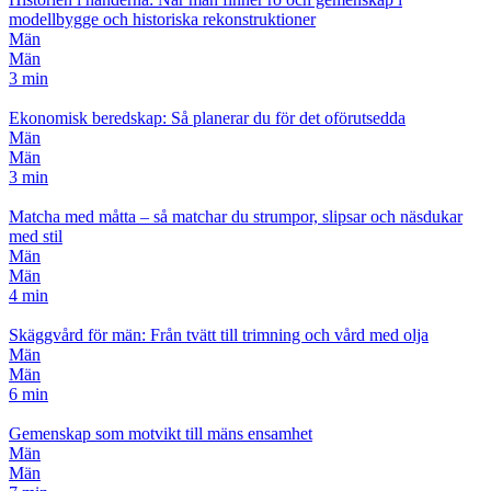
modellbygge och historiska rekonstruktioner
Män
Män
3 min
Ekonomisk beredskap: Så planerar du för det oförutsedda
Män
Män
3 min
Matcha med måtta – så matchar du strumpor, slipsar och näsdukar
med stil
Män
Män
4 min
Skäggvård för män: Från tvätt till trimning och vård med olja
Män
Män
6 min
Gemenskap som motvikt till mäns ensamhet
Män
Män