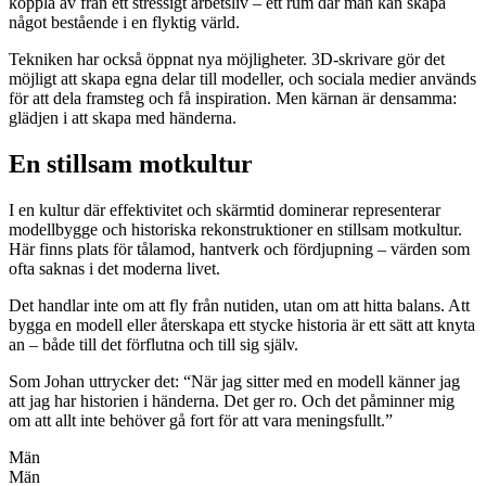
koppla av från ett stressigt arbetsliv – ett rum där man kan skapa
något bestående i en flyktig värld.
Tekniken har också öppnat nya möjligheter. 3D-skrivare gör det
möjligt att skapa egna delar till modeller, och sociala medier används
för att dela framsteg och få inspiration. Men kärnan är densamma:
glädjen i att skapa med händerna.
En stillsam motkultur
I en kultur där effektivitet och skärmtid dominerar representerar
modellbygge och historiska rekonstruktioner en stillsam motkultur.
Här finns plats för tålamod, hantverk och fördjupning – värden som
ofta saknas i det moderna livet.
Det handlar inte om att fly från nutiden, utan om att hitta balans. Att
bygga en modell eller återskapa ett stycke historia är ett sätt att knyta
an – både till det förflutna och till sig själv.
Som Johan uttrycker det: “När jag sitter med en modell känner jag
att jag har historien i händerna. Det ger ro. Och det påminner mig
om att allt inte behöver gå fort för att vara meningsfullt.”
Män
Män