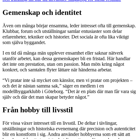
Gemenskap och identitet
Även om många börjar ensamma, leder intresset ofta till gemenskap.
Klubbar, forum och utställningar samlar entusiaster som delar
erfarenheter, tekniker och historier. Det sociala är ofta lika viktigt
som själva byggandet.
I en tid då många män upplever ensamhet eller saknar nätverk
utanför arbetet, kan dessa gemenskaper bli en fristad. Här handlar
det inte om prestation, utan om passion. Man möts kring något
konkret, och samtalen flyter lättare när händerna arbetar.
“Vi pratar inte så mycket om känslor, men vi pratar om projekten –
och det är nästan samma sak,” säger en medlem i en
modellbyggarklubb i Göteborg. “Det är en plats där man får vara sig
själv och där det man skapar betyder något.”
Från hobby till livsstil
För vissa växer intresset till en livsstil. De deltar i tävlingar,
utställningar och historiska evenemang där precision och autenticitet
blir en konstform i sig. Andra använder hobbyerna som ett sätt att