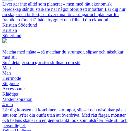
Livet går inte alltid som planerat – men med rätt ekonomisk
beredskap står du starkare när något oförutsett inträffar. Lär dig hur
du skapar en buffert, ser över dina försäkringar och planerar för
framtiden för att få både trygghet och frihet i din ekonomi.
Kristian Söderlund
Kristian
Söderlund
Matcha med måtta – så matchar du strumpor, slipsar och näsdukar
med stil
Små detaljer som gör stor skillnad i din stil
Män
Män
Herrmode
Stilguide
Accessoarer
Klädtips
Modeinspiration
4 min
Lär dig konsten att kombinera strumpor, slipsar och näsdukar på ett
sätt som lyfter din outfit utan att överdriva. Med rätt färger, mönster
och balans skapar du en genomtänkt look som utstrålar både stil och
personlighet.
Selina Hedberg