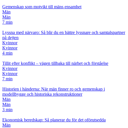
Gemenskap som motvikt till mäns ensamhet
Män
Män
7 min
Lyssna med närvaro: Så blir du en bättre lyssnare och samtalspartner
på dejten
Kvinnor
Kvinnor
4 min
Tillit efter konflikt – vägen tillbaka till närhet och förståelse
Kvinnor
Kvinnor
7 min
Historien i händerna: När män finner ro och gemenskap i
modellbygge och historiska rekonstruktioner
Män
Män
3 min
Ekonomisk beredskap: Så planerar du för det oförutsedda
Män