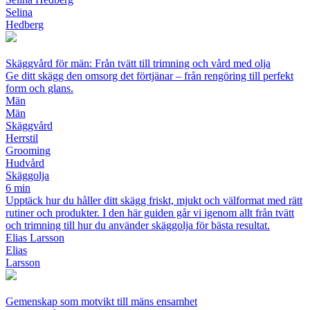
Selina
Hedberg
Skäggvård för män: Från tvätt till trimning och vård med olja
Ge ditt skägg den omsorg det förtjänar – från rengöring till perfekt
form och glans.
Män
Män
Skäggvård
Herrstil
Grooming
Hudvård
Skäggolja
6 min
Upptäck hur du håller ditt skägg friskt, mjukt och välformat med rätt
rutiner och produkter. I den här guiden går vi igenom allt från tvätt
och trimning till hur du använder skäggolja för bästa resultat.
Elias Larsson
Elias
Larsson
Gemenskap som motvikt till mäns ensamhet