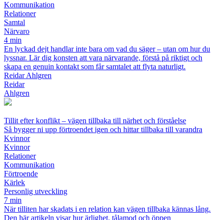
Kommunikation
Relationer
Samtal
Närvaro
4 min
En lyckad dejt handlar inte bara om vad du säger – utan om hur du
lyssnar. Lär dig konsten att vara närvarande, förstå på riktigt och
skapa en genuin kontakt som får samtalet att flyta naturligt.
Reidar Ahlgren
Reidar
Ahlgren
Tillit efter konflikt – vägen tillbaka till närhet och förståelse
Så bygger ni upp förtroendet igen och hittar tillbaka till varandra
Kvinnor
Kvinnor
Relationer
Kommunikation
Förtroende
Kärlek
Personlig utveckling
7 min
När tilliten har skadats i en relation kan vägen tillbaka kännas lång.
Den här artikeln visar hur ärlighet, tålamod och öppen