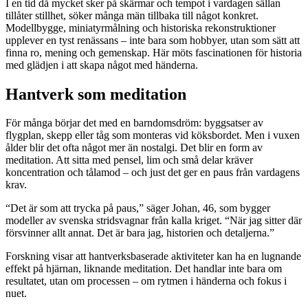
I en tid då mycket sker på skärmar och tempot i vardagen sällan
tillåter stillhet, söker många män tillbaka till något konkret.
Modellbygge, miniatyrmålning och historiska rekonstruktioner
upplever en tyst renässans – inte bara som hobbyer, utan som sätt att
finna ro, mening och gemenskap. Här möts fascinationen för historia
med glädjen i att skapa något med händerna.
Hantverk som meditation
För många börjar det med en barndomsdröm: byggsatser av
flygplan, skepp eller tåg som monteras vid köksbordet. Men i vuxen
ålder blir det ofta något mer än nostalgi. Det blir en form av
meditation. Att sitta med pensel, lim och små delar kräver
koncentration och tålamod – och just det ger en paus från vardagens
krav.
“Det är som att trycka på paus,” säger Johan, 46, som bygger
modeller av svenska stridsvagnar från kalla kriget. “När jag sitter där
försvinner allt annat. Det är bara jag, historien och detaljerna.”
Forskning visar att hantverksbaserade aktiviteter kan ha en lugnande
effekt på hjärnan, liknande meditation. Det handlar inte bara om
resultatet, utan om processen – om rytmen i händerna och fokus i
nuet.