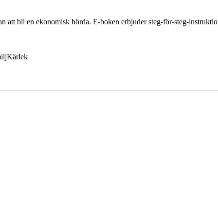
utan att bli en ekonomisk börda. E-boken erbjuder steg-för-steg-instrukt
ilj
Kärlek