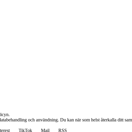
licyn.
r databehandling och användning. Du kan när som helst återkalla ditt sa
terest
TikTok
Mail
RSS