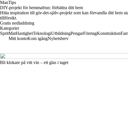
ManTips
DIY-projekt för hemmafrun: förbättra ditt hem
Hitta inspiration till gör-det-själv-projekt som kan förvandla ditt hem 
tillförsikt.
Gratis nedladdning
Kategorier
Sprit
Mat
Hastighet
Teknologi
Utbildning
Pengar
Företag
Konstruktion
Fam
Mitt konto
Kom igång
Nyhetsbrev
Bli klokare på vitt vin – ett glas i taget