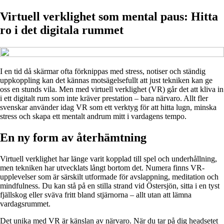
Virtuell verklighet som mental paus: Hitta
ro i det digitala rummet
I en tid då skärmar ofta förknippas med stress, notiser och ständig
uppkoppling kan det kännas motsägelsefullt att just tekniken kan ge
oss en stunds vila. Men med virtuell verklighet (VR) går det att kliva in
i ett digitalt rum som inte kräver prestation – bara närvaro. Allt fler
svenskar använder idag VR som ett verktyg för att hitta lugn, minska
stress och skapa ett mentalt andrum mitt i vardagens tempo.
En ny form av återhämtning
Virtuell verklighet har länge varit kopplad till spel och underhållning,
men tekniken har utvecklats långt bortom det. Numera finns VR-
upplevelser som är särskilt utformade för avslappning, meditation och
mindfulness. Du kan stå på en stilla strand vid Östersjön, sitta i en tyst
fjällskog eller sväva fritt bland stjärnorna – allt utan att lämna
vardagsrummet.
Det unika med VR är känslan av närvaro. När du tar på dig headsetet