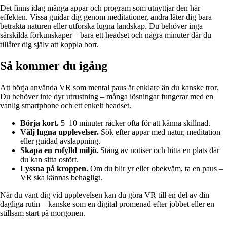
Det finns idag många appar och program som utnyttjar den här
effekten. Vissa guidar dig genom meditationer, andra låter dig bara
betrakta naturen eller utforska lugna landskap. Du behöver inga
särskilda förkunskaper – bara ett headset och några minuter där du
tillåter dig själv att koppla bort.
Så kommer du igång
Att börja använda VR som mental paus är enklare än du kanske tror.
Du behöver inte dyr utrustning – många lösningar fungerar med en
vanlig smartphone och ett enkelt headset.
Börja kort.
5–10 minuter räcker ofta för att känna skillnad.
Välj lugna upplevelser.
Sök efter appar med natur, meditation
eller guidad avslappning.
Skapa en rofylld miljö.
Stäng av notiser och hitta en plats där
du kan sitta ostört.
Lyssna på kroppen.
Om du blir yr eller obekväm, ta en paus –
VR ska kännas behagligt.
När du vant dig vid upplevelsen kan du göra VR till en del av din
dagliga rutin – kanske som en digital promenad efter jobbet eller en
stillsam start på morgonen.