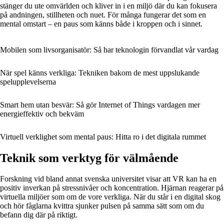
stänger du ute omvärlden och kliver in i en miljö där du kan fokusera
på andningen, stillheten och nuet. För många fungerar det som en
mental omstart – en paus som känns både i kroppen och i sinnet.
Mobilen som livsorganisatör: Så har teknologin förvandlat vår vardag
När spel känns verkliga: Tekniken bakom de mest uppslukande
spelupplevelserna
Smart hem utan besvär: Så gör Internet of Things vardagen mer
energieffektiv och bekväm
Virtuell verklighet som mental paus: Hitta ro i det digitala rummet
Teknik som verktyg för välmående
Forskning vid bland annat svenska universitet visar att VR kan ha en
positiv inverkan på stressnivåer och koncentration. Hjärnan reagerar på
virtuella miljöer som om de vore verkliga. När du står i en digital skog
och hör fåglarna kvittra sjunker pulsen på samma sätt som om du
befann dig där på riktigt.