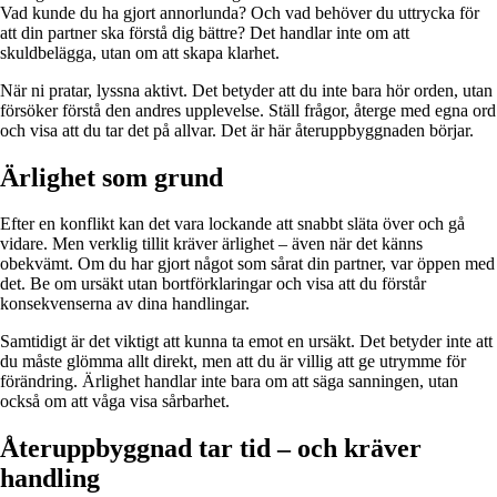
Vad kunde du ha gjort annorlunda? Och vad behöver du uttrycka för
att din partner ska förstå dig bättre? Det handlar inte om att
skuldbelägga, utan om att skapa klarhet.
När ni pratar, lyssna aktivt. Det betyder att du inte bara hör orden, utan
försöker förstå den andres upplevelse. Ställ frågor, återge med egna ord
och visa att du tar det på allvar. Det är här återuppbyggnaden börjar.
Ärlighet som grund
Efter en konflikt kan det vara lockande att snabbt släta över och gå
vidare. Men verklig tillit kräver ärlighet – även när det känns
obekvämt. Om du har gjort något som sårat din partner, var öppen med
det. Be om ursäkt utan bortförklaringar och visa att du förstår
konsekvenserna av dina handlingar.
Samtidigt är det viktigt att kunna ta emot en ursäkt. Det betyder inte att
du måste glömma allt direkt, men att du är villig att ge utrymme för
förändring. Ärlighet handlar inte bara om att säga sanningen, utan
också om att våga visa sårbarhet.
Återuppbyggnad tar tid – och kräver
handling