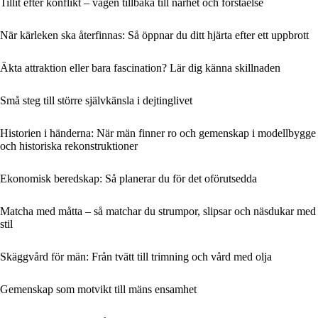
Tillit efter konflikt – vägen tillbaka till närhet och förståelse
När kärleken ska återfinnas: Så öppnar du ditt hjärta efter ett uppbrott
Äkta attraktion eller bara fascination? Lär dig känna skillnaden
Små steg till större självkänsla i dejtinglivet
Historien i händerna: När män finner ro och gemenskap i modellbygge
och historiska rekonstruktioner
Ekonomisk beredskap: Så planerar du för det oförutsedda
Matcha med måtta – så matchar du strumpor, slipsar och näsdukar med
stil
Skäggvård för män: Från tvätt till trimning och vård med olja
Gemenskap som motvikt till mäns ensamhet