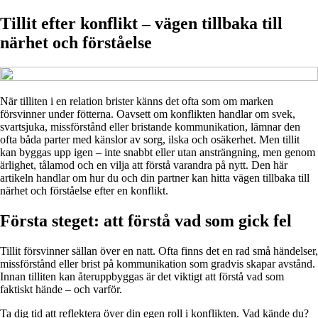
Tillit efter konflikt – vägen tillbaka till
närhet och förståelse
När tilliten i en relation brister känns det ofta som om marken
försvinner under fötterna. Oavsett om konflikten handlar om svek,
svartsjuka, missförstånd eller bristande kommunikation, lämnar den
ofta båda parter med känslor av sorg, ilska och osäkerhet. Men tillit
kan byggas upp igen – inte snabbt eller utan ansträngning, men genom
ärlighet, tålamod och en vilja att förstå varandra på nytt. Den här
artikeln handlar om hur du och din partner kan hitta vägen tillbaka till
närhet och förståelse efter en konflikt.
Första steget: att förstå vad som gick fel
Tillit försvinner sällan över en natt. Ofta finns det en rad små händelser,
missförstånd eller brist på kommunikation som gradvis skapar avstånd.
Innan tilliten kan återuppbyggas är det viktigt att förstå vad som
faktiskt hände – och varför.
Ta dig tid att reflektera över din egen roll i konflikten. Vad kände du?