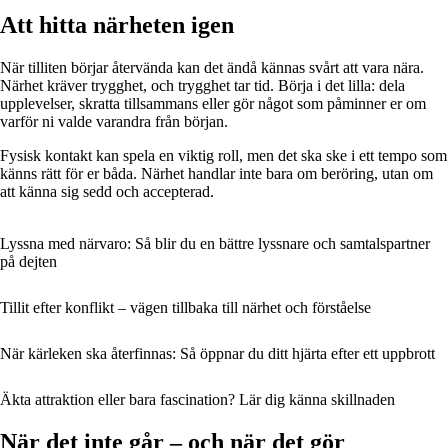
Att hitta närheten igen
När tilliten börjar återvända kan det ändå kännas svårt att vara nära.
Närhet kräver trygghet, och trygghet tar tid. Börja i det lilla: dela
upplevelser, skratta tillsammans eller gör något som påminner er om
varför ni valde varandra från början.
Fysisk kontakt kan spela en viktig roll, men det ska ske i ett tempo som
känns rätt för er båda. Närhet handlar inte bara om beröring, utan om
att känna sig sedd och accepterad.
Lyssna med närvaro: Så blir du en bättre lyssnare och samtalspartner
på dejten
Tillit efter konflikt – vägen tillbaka till närhet och förståelse
När kärleken ska återfinnas: Så öppnar du ditt hjärta efter ett uppbrott
Äkta attraktion eller bara fascination? Lär dig känna skillnaden
När det inte går – och när det gör