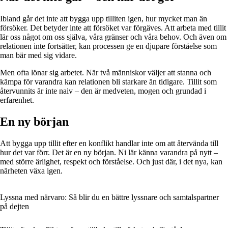
Ibland går det inte att bygga upp tilliten igen, hur mycket man än
försöker. Det betyder inte att försöket var förgäves. Att arbeta med tillit
lär oss något om oss själva, våra gränser och våra behov. Och även om
relationen inte fortsätter, kan processen ge en djupare förståelse som
man bär med sig vidare.
Men ofta lönar sig arbetet. När två människor väljer att stanna och
kämpa för varandra kan relationen bli starkare än tidigare. Tillit som
återvunnits är inte naiv – den är medveten, mogen och grundad i
erfarenhet.
En ny början
Att bygga upp tillit efter en konflikt handlar inte om att återvända till
hur det var förr. Det är en ny början. Ni lär känna varandra på nytt –
med större ärlighet, respekt och förståelse. Och just där, i det nya, kan
närheten växa igen.
Lyssna med närvaro: Så blir du en bättre lyssnare och samtalspartner
på dejten