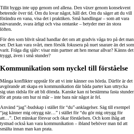
Tillit byggs inte upp genom ord allena. Den växer genom konsekvent
beteende över tid. Om du lovar något, håll det. Om du säger att du vill
förändra en vana, visa det i praktiken. Små handlingar – som att vara
närvarande, svara ärligt och visa omtanke – betyder mer än stora
löften.
För den som blivit sårad handlar det om att gradvis våga tro på det man
ser. Det kan vara svårt, men försök fokusera på nuet snarare än det som
varit. Fråga dig själv: visar min partner att hen menar allvar? Känns det
tryggt, även i små stunder?
Kommunikation som nyckel till förståelse
Många konflikter uppstår för att vi inte känner oss hörda. Därför är det
avgörande att skapa en kommunikation där båda parter kan uttrycka
sig utan rädsla för att bli dömda. Kanske kan ni bestämma fasta stunder
för att prata om hur ni mår – inte bara när något är fel.
Använd “jag”-budskap i stället för “du”-anklagelser. Säg till exempel
“jag känner mig otrygg när…” i stället för “du gör mig otrygg för
att…”. Det minskar försvar och ökar förståelsen. Och kom ihåg att
tystnad också kan vara kommunikation – ibland behöver man tid att
smälta innan man kan prata.