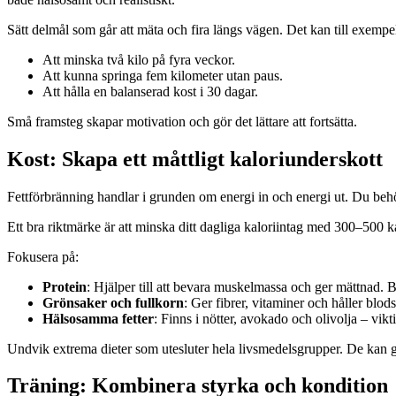
Sätt delmål som går att mäta och fira längs vägen. Det kan till exempe
Att minska två kilo på fyra veckor.
Att kunna springa fem kilometer utan paus.
Att hålla en balanserad kost i 30 dagar.
Små framsteg skapar motivation och gör det lättare att fortsätta.
Kost: Skapa ett måttligt kaloriunderskott
Fettförbränning handlar i grunden om energi in och energi ut. Du behöve
Ett bra riktmärke är att minska ditt dagliga kaloriintag med 300–500 kalo
Fokusera på:
Protein
: Hjälper till att bevara muskelmassa och ger mättnad. B
Grönsaker och fullkorn
: Ger fibrer, vitaminer och håller blods
Hälsosamma fetter
: Finns i nötter, avokado och olivolja – vik
Undvik extrema dieter som utesluter hela livsmedelsgrupper. De kan ge
Träning: Kombinera styrka och kondition