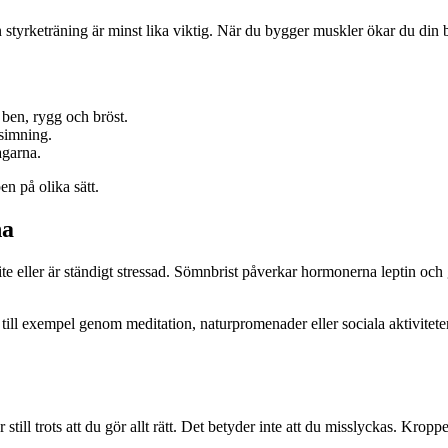
 styrketräning är minst lika viktig. När du bygger muskler ökar du din
ben, rygg och bröst.
 simning.
agarna.
n på olika sätt.
na
te eller är ständigt stressad. Sömnbrist påverkar hormonerna leptin och 
till exempel genom meditation, naturpromenader eller sociala aktiviteter.
ill trots att du gör allt rätt. Det betyder inte att du misslyckas. Kropp