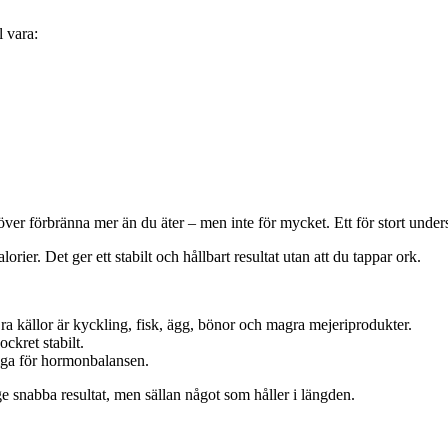
l vara:
r förbränna mer än du äter – men inte för mycket. Ett för stort undersko
rier. Det ger ett stabilt och hållbart resultat utan att du tappar ork.
ra källor är kyckling, fisk, ägg, bönor och magra mejeriprodukter.
ockret stabilt.
tiga för hormonbalansen.
 snabba resultat, men sällan något som håller i längden.