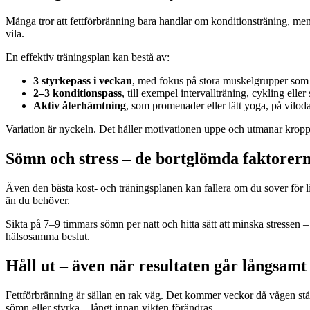
Många tror att fettförbränning bara handlar om konditionsträning, men
vila.
En effektiv träningsplan kan bestå av:
3 styrkepass i veckan
, med fokus på stora muskelgrupper som 
2–3 konditionspass
, till exempel intervallträning, cykling eller
Aktiv återhämtning
, som promenader eller lätt yoga, på vilod
Variation är nyckeln. Det håller motivationen uppe och utmanar kroppe
Sömn och stress – de bortglömda faktorer
Även den bästa kost- och träningsplanen kan fallera om du sover för li
än du behöver.
Sikta på 7–9 timmars sömn per natt och hitta sätt att minska stressen – 
hälsosamma beslut.
Håll ut – även när resultaten går långsamt
Fettförbränning är sällan en rak väg. Det kommer veckor då vågen står st
sömn eller styrka – långt innan vikten förändras.