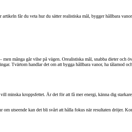
r artikeln får du veta hur du sätter realistiska mål, bygger hållbara vano
men många går vilse på vägen. Orealistiska mål, snabba dieter och överd
ringar. Tvärtom handlar det om att bygga hållbara vanor, ha tålamod och s
 vill minska kroppsfettet. Är det för att få mer energi, känna dig starkare,
ar om utseende kan det bli svårt att hålla fokus när resultaten dröjer. K