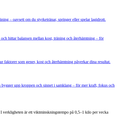
ning – oavsett om du styrketränar, springer eller spelar lagidrott.
r och hittar balansen mellan kost, träning och återhämtning – för
ur faktorer som gener, kost och återhämtning påverkar dina resultat.
du bygger upp kroppen och sinnet i samklang – för mer kraft, fokus och
 I verkligheten är ett viktminskningstempo på 0,5–1 kilo per vecka