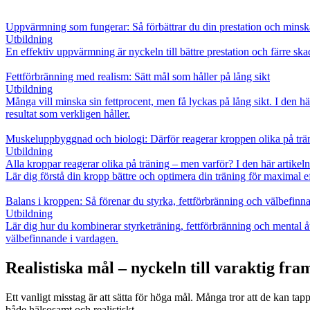
Uppvärmning som fungerar: Så förbättrar du din prestation och minska
Utbildning
En effektiv uppvärmning är nyckeln till bättre prestation och färre skad
Fettförbränning med realism: Sätt mål som håller på lång sikt
Utbildning
Många vill minska sin fettprocent, men få lyckas på lång sikt. I den hä
resultat som verkligen håller.
Muskeluppbyggnad och biologi: Därför reagerar kroppen olika på trä
Utbildning
Alla kroppar reagerar olika på träning – men varför? I den här artikel
Lär dig förstå din kropp bättre och optimera din träning för maximal e
Balans i kroppen: Så förenar du styrka, fettförbränning och välbefinn
Utbildning
Lär dig hur du kombinerar styrketräning, fettförbränning och mental å
välbefinnande i vardagen.
Realistiska mål – nyckeln till varaktig fr
Ett vanligt misstag är att sätta för höga mål. Många tror att de kan 
både hälsosamt och realistiskt.