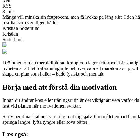
Mail
RSS
3 min
Många vill minska sin fettprocent, men få lyckas på lång sikt. I den hä
resultat som verkligen håller.
Kristian Söderlund
Kristian
Söderlund
Drömmen om en mer definierad kropp och lägre fettprocent är vanlig – 
nyheten är att fettförbränning inte behöver vara ett maraton av uppoff
skapa en plan som håller – både fysiskt och mentalt.
Börja med att förstå din motivation
Innan du ändrar kost eller träningsrutin är det viktigt att veta varför du
fast vid planen när motivationen sviktar.
Skriv ner dina skäl och var ärlig mot dig själv. Om målet enbart handl
springa längre, lyfta tyngre eller sova bättre.
Læs også: