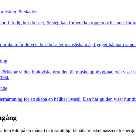
r risken för skador
or. Lär dig hur du steg för steg kan förbereda kroppen och sinnet för trä
r artikeln får du veta hur du sätter realistiska mål, bygger hållbara vano
ning
n förklarar vi den biologiska grunden till muskeluppbyggnad och visar h
ffekt.
ande
terhämtning för att skapa en hållbar livsstil. Den här guiden visar hur 
amgång
tappa fem kilo på en månad och samtidigt behålla muskelmassa och energi.